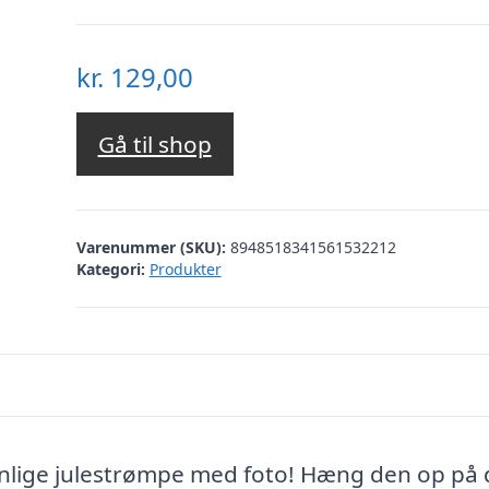
kr.
129,00
Gå til shop
Varenummer (SKU):
8948518341561532212
Kategori:
Produkter
nlige julestrømpe med foto! Hæng den op på