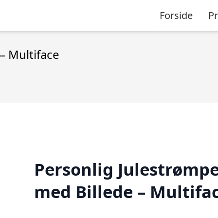
Forside
P
– Multiface
Personlig Julestrømp
med Billede – Multifa