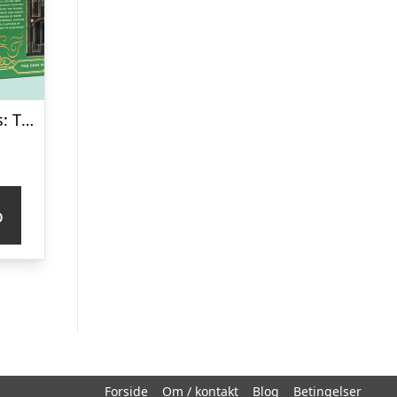
Sherlock Holmes: The Case of the Priceless Coin
p
Forside
Om / kontakt
Blog
Betingelser