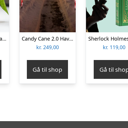
Bærbar Bordventilator – Vooni
Candy Cane 2.0 Havebelysning – Spralla
kr.
249,00
kr.
119,00
Gå til shop
Gå til sho