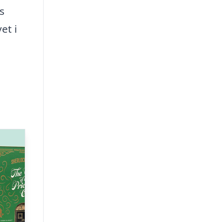
s
et i