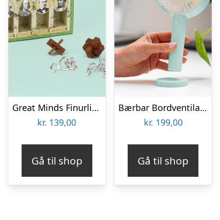
Great Minds Finurlige Puslespil – Videnskabsmænd
Bærbar Bordventilator – Vooni
kr.
139,00
kr.
199,00
Gå til shop
Gå til shop